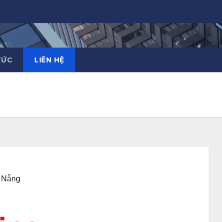
TỨC
LIÊN HỆ
à Nẵng