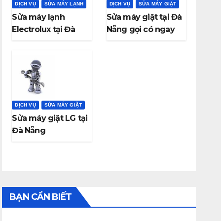
DỊCH VỤ
SỬA MÁY LẠNH
DỊCH VỤ
SỬA MÁY GIẶT
Sửa máy lạnh
Sửa máy giặt tại Đà
Electrolux tại Đà
Nẵng gọi có ngay
Nẵng
DỊCH VỤ
SỬA MÁY GIẶT
Sửa máy giặt LG tại
Đà Nẵng
BẠN CẦN BIẾT