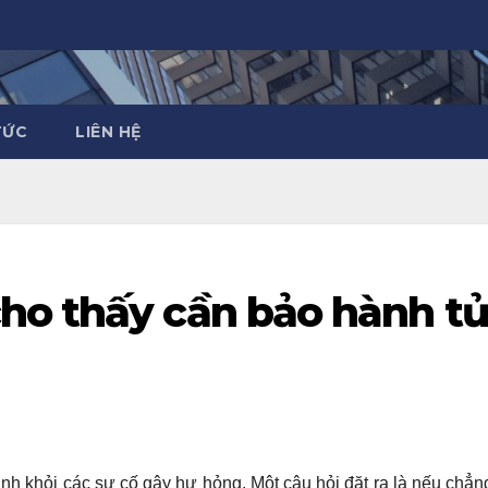
TỨC
LIÊN HỆ
ho thấy cần bảo hành tủ
tránh khỏi các sự cố gây hư hỏng. Một câu hỏi đặt ra là nếu chẳ