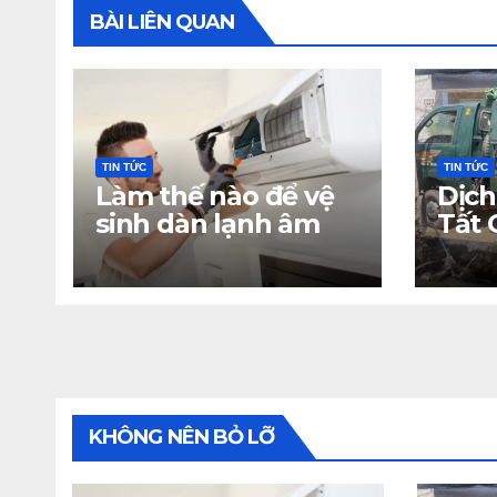
BÀI LIÊN QUAN
TIN TỨC
TIN TỨC
Làm thế nào để vệ
Dịch
sinh dàn lạnh âm
Tất 
trần hiệu quả tại
Bạn 
nhà?
KHÔNG NÊN BỎ LỠ