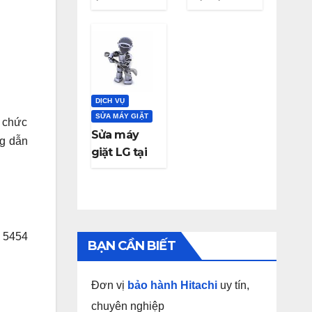
Electrolux
Nẵng gọi có
tại Đà Nẵng
ngay
DỊCH VỤ
SỬA MÁY GIẶT
c chức
Sửa máy
ng dẫn
giặt LG tại
Đà Nẵng
0 5454
BẠN CẦN BIẾT
Đơn vị
bảo hành Hitachi
uy tín,
chuyên nghiệp