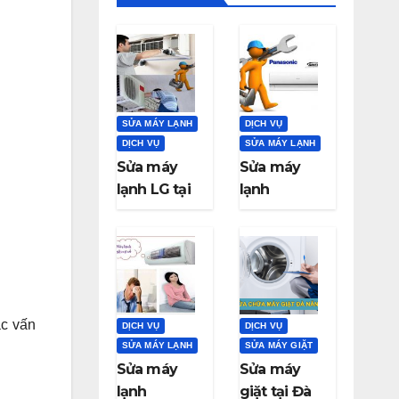
SỬA MÁY LẠNH
DỊCH VỤ
DỊCH VỤ
SỬA MÁY LẠNH
Sửa máy
Sửa máy
lạnh LG tại
lạnh
Đà Nẵng
Panasonic
tại Đà Nẵng
ác vấn
DỊCH VỤ
DỊCH VỤ
SỬA MÁY LẠNH
SỬA MÁY GIẶT
Sửa máy
Sửa máy
lạnh
giặt tại Đà