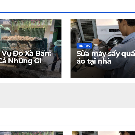
TIN TỨC
 Vụ Đổ Xà Bần:
Sửa máy sấy qu
Cả Những Gì
áo tại nhà
Cần Biết