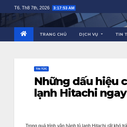
Skip
T6. Th8 7th, 2026
3:17:54 AM
to
content
TRANG CHỦ
DỊCH VỤ
TIN 
TIN TỨC
Những dấu hiệu c
lạnh Hitachi ngay
Trong quá trình vận hành tủ lạnh Hitachi rất khó 