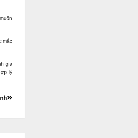
u muốn
ắc mắc
nh gia
hợp lý
ình