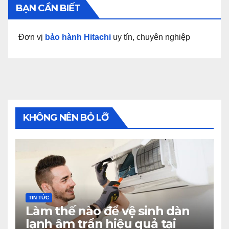
BẠN CẦN BIẾT
Đơn vị
bảo hành Hitachi
uy tín, chuyên nghiệp
KHÔNG NÊN BỎ LỠ
TIN TỨC
Làm thế nào để vệ sinh dàn
lạnh âm trần hiệu quả tại