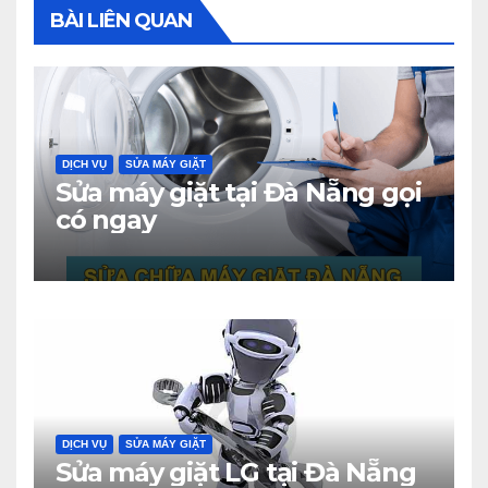
BÀI LIÊN QUAN
DỊCH VỤ
SỬA MÁY GIẶT
Sửa máy giặt tại Đà Nẵng gọi
có ngay
DỊCH VỤ
SỬA MÁY GIẶT
Sửa máy giặt LG tại Đà Nẵng