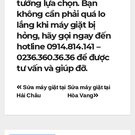
tưởng lựa chọn. Bạn
không cần phải quá lo
lắng khi máy giặt bị
hỏng, hãy gọi ngay đến
hotline 0914.814.141 –
0236.360.36.36 để được
tư vấn và giúp đỡ.
Điều
Sửa máy giặt tại
Sửa máy giặt tại
Hải Châu
Hòa Vang
hướng
bài
viết