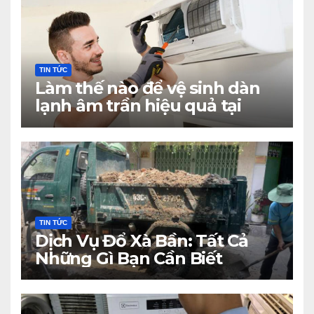
TIN TỨC
Làm thế nào để vệ sinh dàn
lạnh âm trần hiệu quả tại
nhà?
TIN TỨC
Dịch Vụ Đổ Xà Bần: Tất Cả
Những Gì Bạn Cần Biết