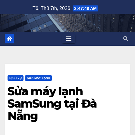
Skip
T6. Th8 7th, 2026
2:47:49 AM
to
content
DỊCH VỤ
SỬA MÁY LẠNH
Sửa máy lạnh
SamSung tại Đà
Nẵng