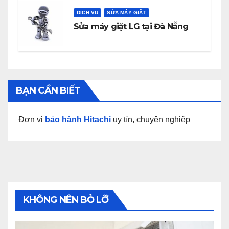
DỊCH VỤ
SỬA MÁY GIẶT
Sửa máy giặt LG tại Đà Nẵng
BẠN CẦN BIẾT
Đơn vị
bảo hành Hitachi
uy tín, chuyên nghiệp
KHÔNG NÊN BỎ LỠ