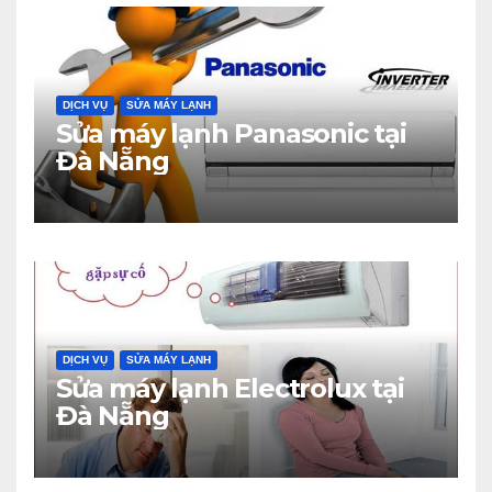
DỊCH VỤ
SỬA MÁY LẠNH
Sửa máy lạnh Panasonic tại
Đà Nẵng
DỊCH VỤ
SỬA MÁY LẠNH
Sửa máy lạnh Electrolux tại
Đà Nẵng