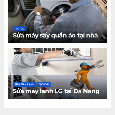
TIN TỨC
Sửa máy sấy quần áo tại nhà
SỬA MÁY LẠNH
DỊCH VỤ
Sửa máy lạnh LG tại Đà Nẵng