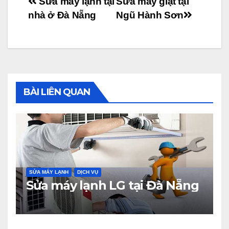
Điều
Sửa máy lạnh tại
Sửa máy giặt tại
nhà ở Đà Nẵng
Ngũ Hành Sơn
hướng
bài
viết
BÀI LIÊN QUAN
SỬA MÁY LẠNH
DỊCH VỤ
Sửa máy lạnh LG tại Đà Nẵng