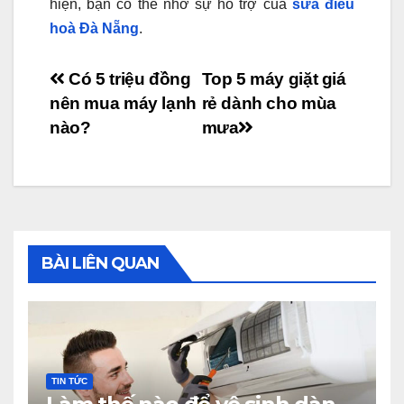
hiện, bạn có thể nhờ sự hỗ trợ của
sửa điều
hoà Đà Nẵng
.
Điều
Có 5 triệu đồng
Top 5 máy giặt giá
nên mua máy lạnh
rẻ dành cho mùa
hướng
nào?
mưa
bài
viết
BÀI LIÊN QUAN
TIN TỨC