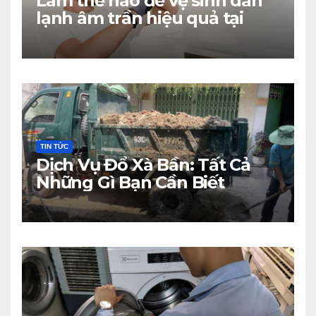
Làm thế nào để vệ sinh dàn
lạnh âm trần hiệu quả tại
nhà?
TIN TỨC
Dịch Vụ Đổ Xà Bần: Tất Cả
Những Gì Bạn Cần Biết