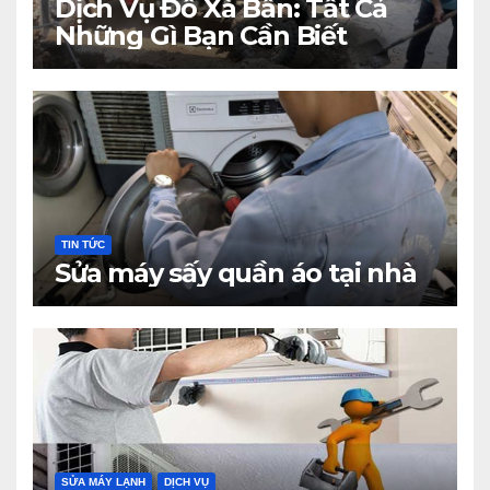
Dịch Vụ Đổ Xà Bần: Tất Cả
Những Gì Bạn Cần Biết
TIN TỨC
Sửa máy sấy quần áo tại nhà
SỬA MÁY LẠNH
DỊCH VỤ