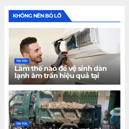
KHÔNG NÊN BỎ LỠ
TIN TỨC
Làm thế nào để vệ sinh dàn
lạnh âm trần hiệu quả tại
nhà?
TIN TỨC