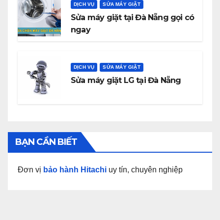
DỊCH VỤ
SỬA MÁY GIẶT
Sửa máy giặt tại Đà Nẵng gọi có
ngay
DỊCH VỤ
SỬA MÁY GIẶT
Sửa máy giặt LG tại Đà Nẵng
BẠN CẦN BIẾT
Đơn vị
bảo hành Hitachi
uy tín, chuyên nghiệp