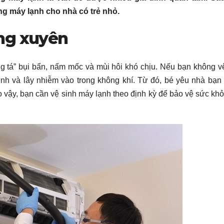
g máy lạnh cho nhà có trẻ nhỏ.
ng xuyên
ng tá” bụi bẩn, nấm mốc và mùi hôi khó chịu. Nếu bạn không v
nh và lây nhiễm vào trong không khí. Từ đó, bé yêu nhà bạn
vậy, bạn cần vệ sinh máy lạnh theo định kỳ để bảo vệ sức kh