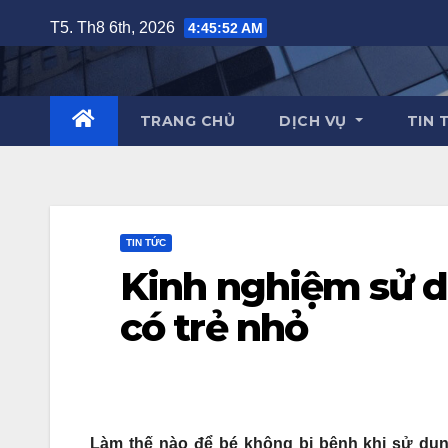
Skip
T5. Th8 6th, 2026
4:45:54 AM
to
content
TRANG CHỦ
DỊCH VỤ
TIN 
TIN TỨC
Kinh nghiệm sử d
có trẻ nhỏ
Làm thế nào để bé không bị bệnh khi sử dụn