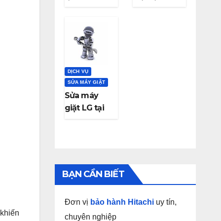
Electrolux
Nẵng gọi có
tại Đà Nẵng
ngay
DỊCH VỤ
SỬA MÁY GIẶT
Sửa máy
giặt LG tại
Đà Nẵng
BẠN CẦN BIẾT
Đơn vị
bảo hành Hitachi
uy tín,
 khiến
chuyên nghiệp