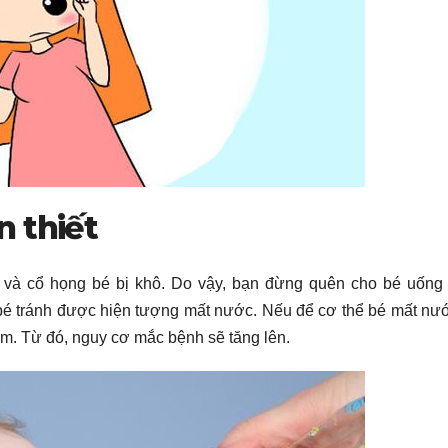
 thiết
a và cổ họng bé bị khô. Do vậy, bạn đừng quên cho bé uống
bé tránh được hiện tượng mất nước. Nếu để cơ thể bé mất nư
ảm. Từ đó, nguy cơ mắc bệnh sẽ tăng lên.