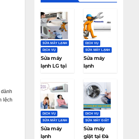
SỬA MÁY LẠNH
DỊCH VỤ
DỊCH VỤ
SỬA MÁY LẠNH
Sửa máy
Sửa máy
lạnh LG tại
lạnh
Đà Nẵng
Panasonic
tại Đà Nẵng
g dành
h lệch
DỊCH VỤ
DỊCH VỤ
SỬA MÁY LẠNH
SỬA MÁY GIẶT
Sửa máy
Sửa máy
lạnh
giặt tại Đà