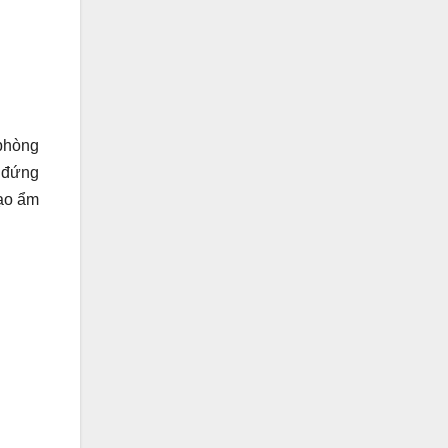
 phòng
é đứng
tạo ẩm