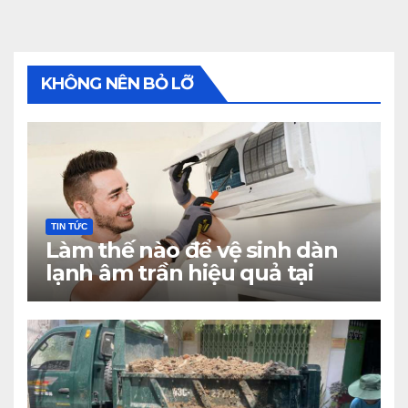
KHÔNG NÊN BỎ LỠ
TIN TỨC
Làm thế nào để vệ sinh dàn
lạnh âm trần hiệu quả tại
nhà?