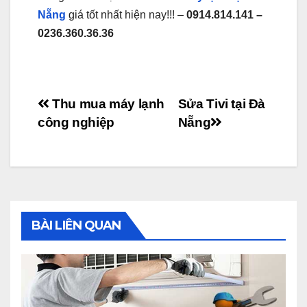
Nẵng
giá tốt nhất hiện nay!!! –
0914.814.141 –
0236.360.36.36
Điều
Thu mua máy lạnh
Sửa Tivi tại Đà
công nghiệp
Nẵng
hướng
bài
viết
BÀI LIÊN QUAN