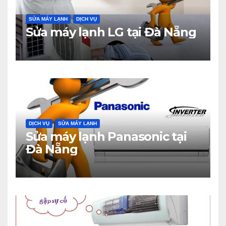
SỬA MÁY LẠNH
DỊCH VỤ
Sửa máy lạnh LG tại Đà Nẵng
DỊCH VỤ
SỬA MÁY LẠNH
Sửa máy lạnh Panasonic tại
Đà Nẵng